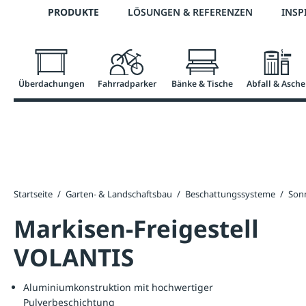
Telefon: 0800 / 100 49 02
PRODUKTE
LÖSUNGEN & REFERENZEN
INSP
springen
Zur Hauptnavigation springen
Überdachungen
Fahrradparker
Bänke & Tische
Abfall & Asche
Startseite
/
Garten- & Landschaftsbau
/
Beschattungssysteme
/
Son
Markisen-Freigestell
VOLANTIS
Aluminiumkonstruktion mit hochwertiger
Pulverbeschichtung