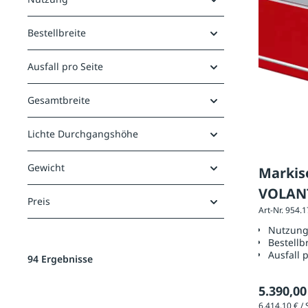
Bestellbreite
Ausfall pro Seite
Gesamtbreite
Lichte Durchgangshöhe
Gewicht
Markise
VOLANT
Preis
Art-Nr. 954.
Ausfüh
Nutzun
Bestellb
Ausfall 
94 Ergebnisse
5.390,00