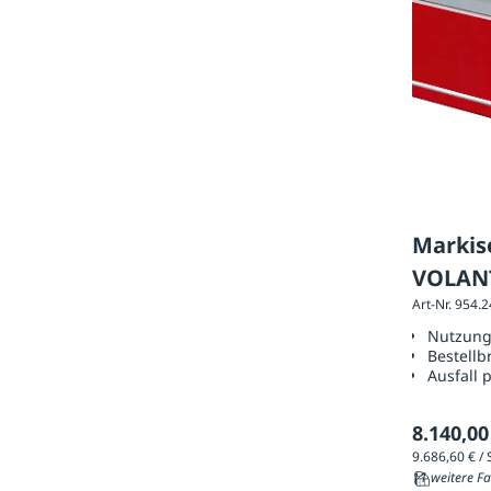
Markise
VOLANT
Art-Nr. 954.
Ausfüh
Nutzun
Bestellb
Ausfall 
8.140,00
11 weitere Fa