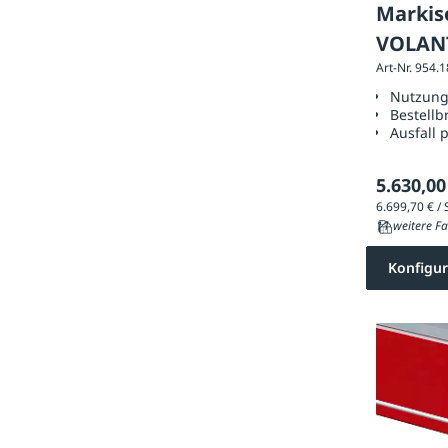
Markise
VOLANT
Art-Nr. 954.
Ausfüh
Nutzun
Bestellb
Ausfall 
5.630,00
11 weitere Fa
Konfigur