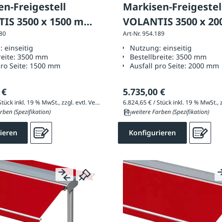
n-Freigestell
Markisen-Freigestel
IS 3500 x 1500 mm,
VOLANTIS 3500 x 2
180
Art-Nr. 954.189
rung: einseitig
Ausführung: einseit
g:
einseitig
Nutzung:
einseitig
reite:
3500 mm
Bestellbreite:
3500 mm
pro Seite:
1500 mm
Ausfall pro Seite:
2000 mm
 €
5.735,00 €
6.699,70 € / Stück inkl. 19 % MwSt., zzgl. evtl. Versandkosten
rben (Spezifikation)
11 weitere Farben (Spezifikation)
ieren
Konfigurieren