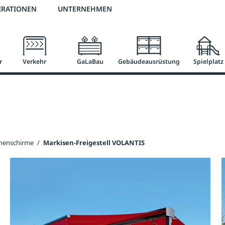
2 % Vorkassen-Skonto
versandkostenfrei ab 50 €
große Produktauswah
IRATIONEN
UNTERNEHMEN
r
Verkehr
GaLaBau
Gebäudeausrüstung
Spielplatz
nenschirme
/
Markisen-Freigestell VOLANTIS