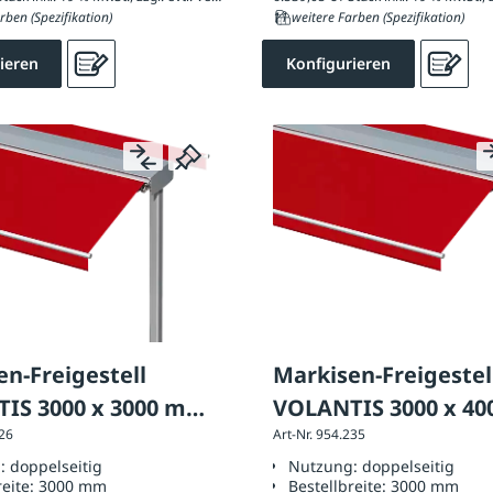
rben (Spezifikation)
11 weitere Farben (Spezifikation)
ieren
Konfigurieren
n-Freigestell
Markisen-Freigestel
IS 3000 x 3000 mm,
VOLANTIS 3000 x 4
226
Art-Nr. 954.235
rung: doppelseitig
Ausführung: doppel
g:
doppelseitig
Nutzung:
doppelseitig
reite:
3000 mm
Bestellbreite:
3000 mm