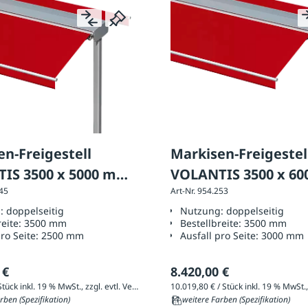
n-Freigestell
Markisen-Freigestel
IS 3500 x 5000 mm,
VOLANTIS 3500 x 6
245
Art-Nr. 954.253
rung: doppelseitig
Ausführung: doppel
g:
doppelseitig
Nutzung:
doppelseitig
reite:
3500 mm
Bestellbreite:
3500 mm
pro Seite:
2500 mm
Ausfall pro Seite:
3000 mm
 €
8.420,00 €
9.686,60 € / Stück inkl. 19 % MwSt., zzgl. evtl. Versandkosten
rben (Spezifikation)
11 weitere Farben (Spezifikation)