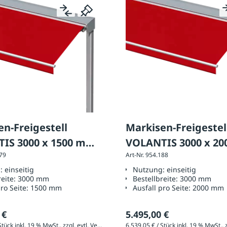
n-Freigestell
Markisen-Freigestel
IS 3000 x 1500 mm,
VOLANTIS 3000 x 2
179
Art-Nr. 954.188
rung: einseitig
Ausführung: einseit
g:
einseitig
Nutzung:
einseitig
reite:
3000 mm
Bestellbreite:
3000 mm
pro Seite:
1500 mm
Ausfall pro Seite:
2000 mm
 €
5.495,00 €
6.414,10 € / Stück inkl. 19 % MwSt., zzgl. evtl. Versandkosten