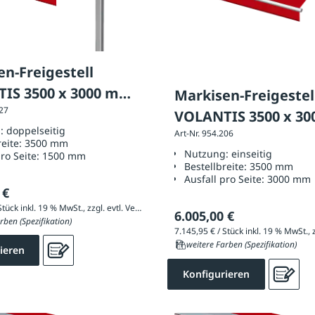
n-Freigestell
IS 3500 x 3000 mm,
Markisen-Freigestel
227
rung: doppelseitig
VOLANTIS 3500 x 3
g:
doppelseitig
Art-Nr. 954.206
Ausführung: einseit
reite:
3500 mm
Nutzung:
einseitig
pro Seite:
1500 mm
Bestellbreite:
3500 mm
Ausfall pro Seite:
3000 mm
 €
9.258,20 € / Stück inkl. 19 % MwSt., zzgl. evtl. Versandkosten
6.005,00 €
rben (Spezifikation)
11 weitere Farben (Spezifikation)
ieren
Konfigurieren