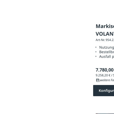
Markise
VOLANT
Art-Nr. 954.
Ausfüh
Nutzun
Bestellb
Ausfall 
7.780,00
11 weitere Fa
Konfigur