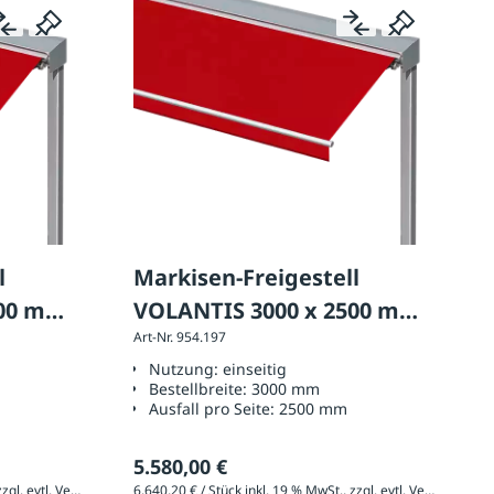
l
Markisen-Freigestell
000 mm,
VOLANTIS 3000 x 2500 mm,
Art-Nr. 954.197
ig
Ausführung: einseitig
Nutzung:
einseitig
Bestellbreite:
3000 mm
Ausfall pro Seite:
2500 mm
5.580,00 €
6.539,05 € / Stück inkl. 19 % MwSt., zzgl. evtl. Versandkosten
6.640,20 € / Stück inkl. 19 % MwSt., zzgl. evtl. Versandkosten