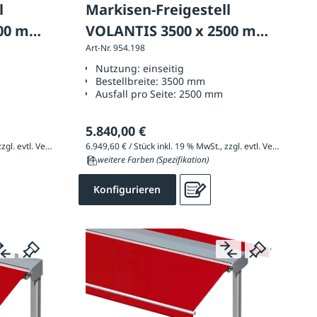
l
Markisen-Freigestell
000 mm,
VOLANTIS 3500 x 2500 mm,
Art-Nr. 954.198
ig
Ausführung: einseitig
Nutzung:
einseitig
Bestellbreite:
3500 mm
Ausfall pro Seite:
2500 mm
5.840,00 €
6.824,65 € / Stück inkl. 19 % MwSt., zzgl. evtl. Versandkosten
6.949,60 € / Stück inkl. 19 % MwSt., zzgl. evtl. Versandkosten
11 weitere Farben (Spezifikation)
Konfigurieren