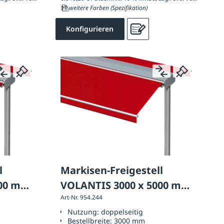
11 weitere Farben (Spezifikation)
Konfigurieren
l
Markisen-Freigestell
000 mm,
VOLANTIS 3000 x 5000 mm,
Art-Nr. 954.244
seitig
Ausführung: doppelseitig
Nutzung:
doppelseitig
Bestellbreite:
3000 mm