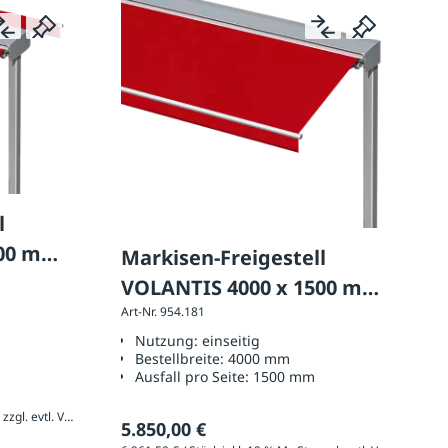
l
000 mm,
Markisen-Freigestell
seitig
VOLANTIS 4000 x 1500 mm,
Art-Nr. 954.181
Ausführung: einseitig
Nutzung:
einseitig
Bestellbreite:
4000 mm
Ausfall pro Seite:
1500 mm
10.019,80 € / Stück inkl. 19 % MwSt., zzgl. evtl. Versandkosten
5.850,00 €