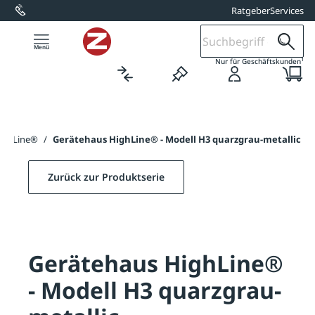
Ratgeber
Services
alt springen
1
Nur für Geschäftskunden
ighLine®
/
Gerätehaus HighLine® - Modell H3 quarzgrau-metallic
Zurück zur Produktserie
Gerätehaus HighLine®
- Modell H3 quarzgrau-